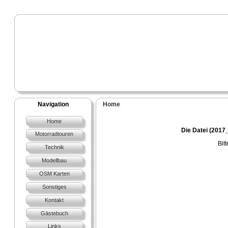
Navigation
Home
Home
Die Datei (2017
Motorradtouren
Bit
Technik
Modellbau
OSM Karten
Sonstiges
Kontakt
Gästebuch
Links