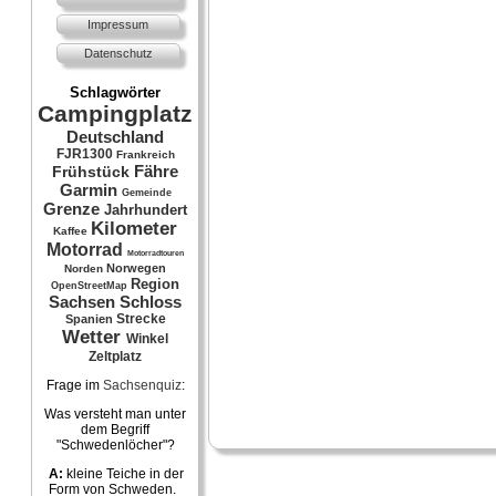
Impressum
Datenschutz
Schlagwörter
Campingplatz
Deutschland
FJR1300
Frankreich
Fähre
Frühstück
Garmin
Gemeinde
Grenze
Jahrhundert
Kilometer
Kaffee
Motorrad
Motorradtouren
Norwegen
Norden
Region
OpenStreetMap
Sachsen
Schloss
Strecke
Spanien
Wetter
Winkel
Zeltplatz
Frage im
Sachsenquiz
:
Was versteht man unter
dem Begriff
"Schwedenlöcher"?
A:
kleine Teiche in der
Form von Schweden.