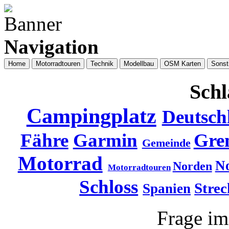
Navigation
Home
Motorradtouren
Technik
Modellbau
OSM Karten
Sonst
Schl
Campingplatz
Deutsch
Fähre
Garmin
Gre
Gemeinde
Motorrad
N
Norden
Motorradtouren
Schloss
Strec
Spanien
Frage i