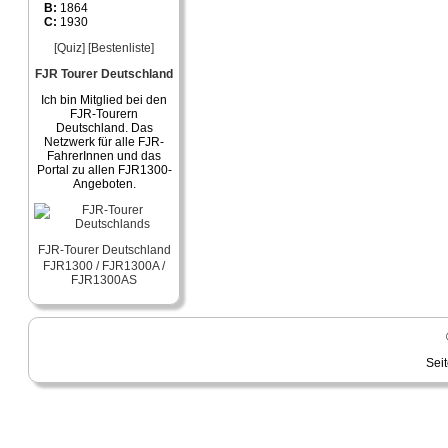
B:
1864
C:
1930
[Quiz]
[Bestenliste]
FJR Tourer Deutschland
Ich bin Mitglied bei den
FJR-Tourern
Deutschland. Das
Netzwerk für alle FJR-
FahrerInnen und das
Portal zu allen FJR1300-
Angeboten.
FJR-Tourer Deutschland
FJR1300 / FJR1300A /
FJR1300AS
Sei