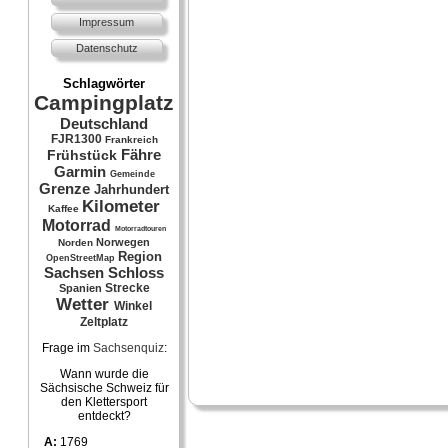
Impressum
Datenschutz
Schlagwörter
Campingplatz
Deutschland
FJR1300
Frankreich
Fähre
Frühstück
Garmin
Gemeinde
Grenze
Jahrhundert
Kilometer
Kaffee
Motorrad
Motorradtouren
Norwegen
Norden
Region
OpenStreetMap
Sachsen
Schloss
Strecke
Spanien
Wetter
Winkel
Zeltplatz
Frage im
Sachsenquiz
:
Wann wurde die
Sächsische Schweiz für
den Klettersport
entdeckt?
A:
1769