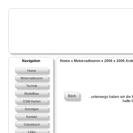
Navigation
Home
»
Motorradtouren
»
2006
»
2006 Ard
Home
Motorradtouren
Technik
Modellbau
Back
.. unterwegs haben wir die
hatte 
OSM Karten
Sonstiges
Kontakt
Gästebuch
Links