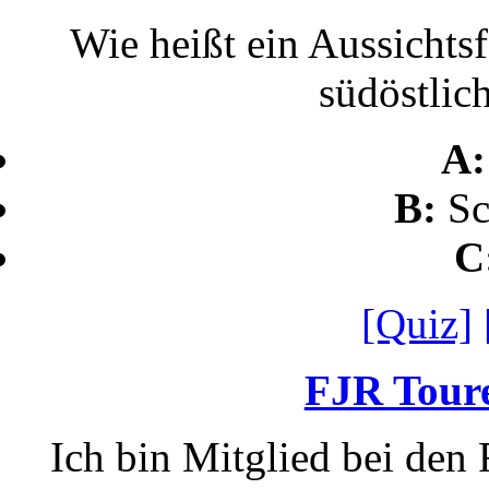
Wie heißt ein Aussichts
südöstlic
A
B:
Sc
C
[Quiz]
FJR Toure
Ich bin Mitglied bei den