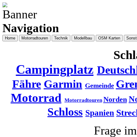
Navigation
Home
Motorradtouren
Technik
Modellbau
OSM Karten
Sonst
Schl
Campingplatz
Deutsch
Fähre
Garmin
Gre
Gemeinde
Motorrad
N
Norden
Motorradtouren
Schloss
Strec
Spanien
Frage i