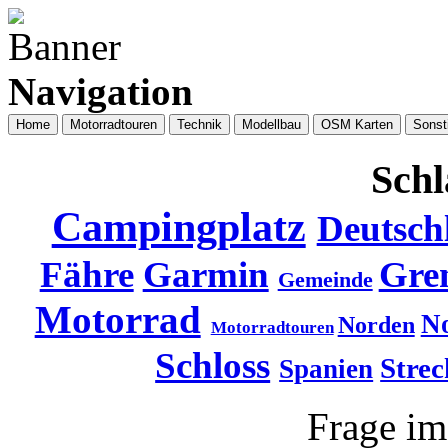
Navigation
Home
Motorradtouren
Technik
Modellbau
OSM Karten
Sonst
Schl
Campingplatz
Deutsch
Fähre
Garmin
Gre
Gemeinde
Motorrad
N
Norden
Motorradtouren
Schloss
Strec
Spanien
Frage i