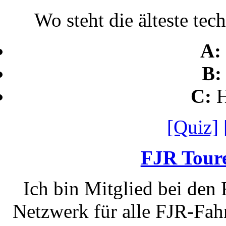
Wo steht die älteste te
A
B
C:
H
[Quiz]
FJR Toure
Ich bin Mitglied bei den
Netzwerk für alle FJR-Fahr