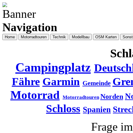
Navigation
Home
Motorradtouren
Technik
Modellbau
OSM Karten
Sonst
Schl
Campingplatz
Deutsch
Fähre
Garmin
Gre
Gemeinde
Motorrad
N
Norden
Motorradtouren
Schloss
Strec
Spanien
Frage i