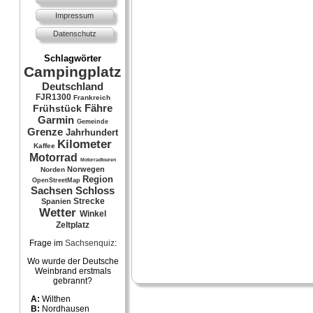
Impressum
Datenschutz
Schlagwörter
Campingplatz
Deutschland
FJR1300
Frankreich
Fähre
Frühstück
Garmin
Gemeinde
Grenze
Jahrhundert
Kilometer
Kaffee
Motorrad
Motorradtouren
Norwegen
Norden
Region
OpenStreetMap
Sachsen
Schloss
Strecke
Spanien
Wetter
Winkel
Zeltplatz
Frage im
Sachsenquiz
:
Wo wurde der Deutsche
Weinbrand erstmals
gebrannt?
A:
Wilthen
B:
Nordhausen