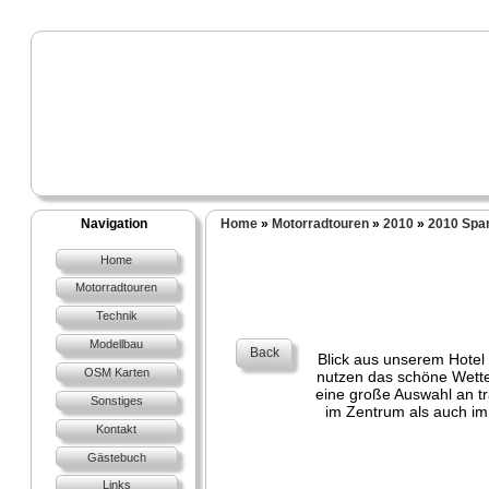
Navigation
Home
»
Motorradtouren
»
2010
»
2010 Spa
Home
Motorradtouren
Technik
Modellbau
Back
Blick aus unserem Hotel (
OSM Karten
nutzen das schöne Wetter
eine große Auswahl an tr
Sonstiges
im Zentrum als auch im
Kontakt
Gästebuch
Links