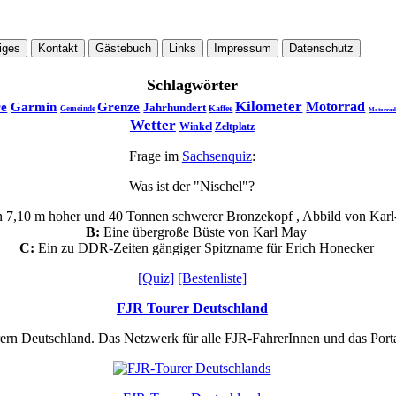
iges
Kontakt
Gästebuch
Links
Impressum
Datenschutz
Schlagwörter
Kilometer
Motorrad
re
Garmin
Grenze
Jahrhundert
Kaffee
Gemeinde
Motorrad
Wetter
Winkel
Zeltplatz
Frage im
Sachsenquiz
:
Was ist der "Nischel"?
n 7,10 m hoher und 40 Tonnen schwerer Bronzekopf , Abbild von Kar
B:
Eine übergroße Büste von Karl May
C:
Ein zu DDR-Zeiten gängiger Spitzname für Erich Honecker
[Quiz]
[Bestenliste]
FJR Tourer Deutschland
rern Deutschland. Das Netzwerk für alle FJR-FahrerInnen und das Por