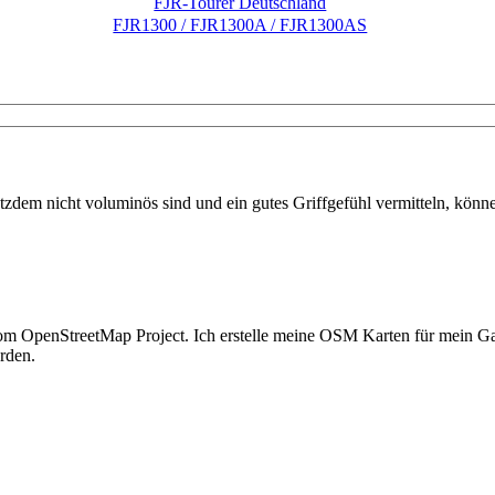
FJR-Tourer Deutschland
FJR1300 / FJR1300A / FJR1300AS
dem nicht voluminös sind und ein gutes Griffgefühl vermitteln, könne
en vom OpenStreetMap Project. Ich erstelle meine OSM Karten für mei
rden.