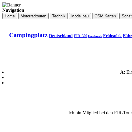
Navigation
Home
Motorradtouren
Technik
Modellbau
OSM Karten
Sonst
Campingplatz
Deutschland
Fäh
Frühstück
FJR1300
Frankreich
A:
Ei
Ich bin Mitglied bei den FJR-Tou