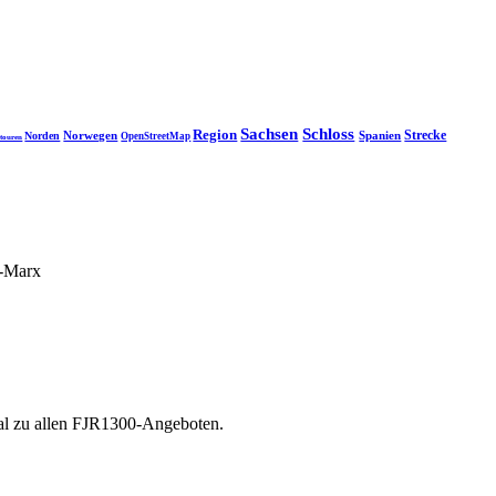
Sachsen
Schloss
Region
Strecke
Norwegen
Spanien
Norden
OpenStreetMap
touren
l-Marx
tal zu allen FJR1300-Angeboten.