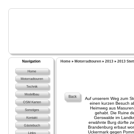
Navigation
Home
»
Motorradtouren
»
2013
»
2013 Stett
Home
Motorradtouren
Technik
Modellbau
Back
Auf unserem Weg zum Stet
OSM Karten
einen kurzen Besuch ab.
Heimweg aus Masuren g
Sonstiges
gehabt. Die Ruine d
Gerswalde im Landkr
Kontakt
erwähnte Burg dürfte z
Gästebuch
Brandenburg erbaut word
Uckermark gegen Pomme
Links