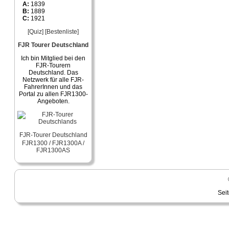
A:
1839
B:
1889
C:
1921
[Quiz]
[Bestenliste]
FJR Tourer Deutschland
Ich bin Mitglied bei den
FJR-Tourern
Deutschland. Das
Netzwerk für alle FJR-
FahrerInnen und das
Portal zu allen FJR1300-
Angeboten.
FJR-Tourer Deutschland
FJR1300 / FJR1300A /
FJR1300AS
Sei