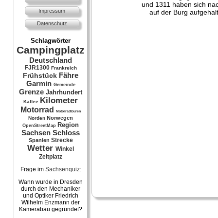
und 1311 haben sich na
Impressum
auf der Burg aufgehal
Datenschutz
Schlagwörter
Campingplatz
Deutschland
FJR1300
Frankreich
Fähre
Frühstück
Garmin
Gemeinde
Grenze
Jahrhundert
Kilometer
Kaffee
Motorrad
Motorradtouren
Norwegen
Norden
Region
OpenStreetMap
Sachsen
Schloss
Strecke
Spanien
Wetter
Winkel
Zeltplatz
Frage im
Sachsenquiz
:
Wann wurde in Dresden
durch den Mechaniker
und Optiker Friedrich
Wilhelm Enzmann der
Kamerabau gegründet?