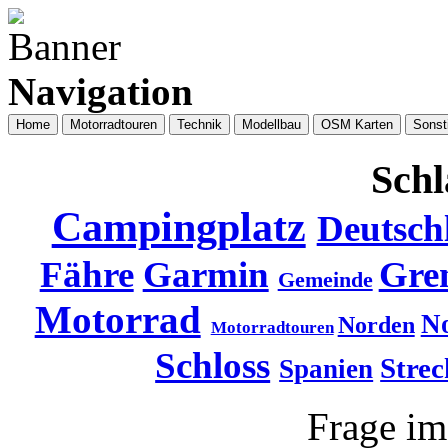
Navigation
Home
Motorradtouren
Technik
Modellbau
OSM Karten
Sonst
Schl
Campingplatz
Deutsch
Fähre
Garmin
Gre
Gemeinde
Motorrad
N
Norden
Motorradtouren
Schloss
Strec
Spanien
Frage i