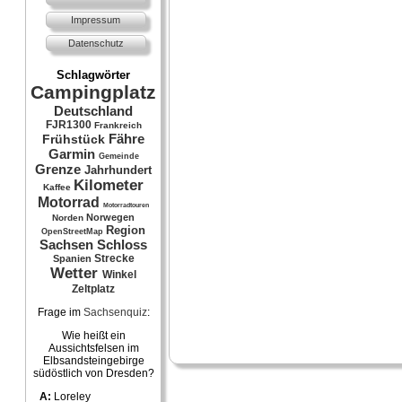
Impressum
Datenschutz
Schlagwörter
Campingplatz
Deutschland
FJR1300
Frankreich
Fähre
Frühstück
Garmin
Gemeinde
Grenze
Jahrhundert
Kilometer
Kaffee
Motorrad
Motorradtouren
Norwegen
Norden
Region
OpenStreetMap
Sachsen
Schloss
Strecke
Spanien
Wetter
Winkel
Zeltplatz
Frage im
Sachsenquiz
:
Wie heißt ein
Aussichtsfelsen im
Elbsandsteingebirge
südöstlich von Dresden?
A:
Loreley