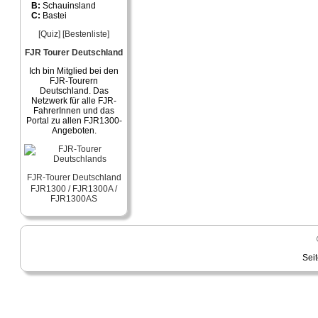
B:
Schauinsland
C:
Bastei
[Quiz]
[Bestenliste]
FJR Tourer Deutschland
Ich bin Mitglied bei den
FJR-Tourern
Deutschland. Das
Netzwerk für alle FJR-
FahrerInnen und das
Portal zu allen FJR1300-
Angeboten.
FJR-Tourer Deutschland
FJR1300 / FJR1300A /
FJR1300AS
Sei