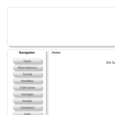
Navigation
Home
Home
Die Su
Motorradtouren
Technik
Modellbau
OSM Karten
Sonstiges
Kontakt
Gästebuch
Links