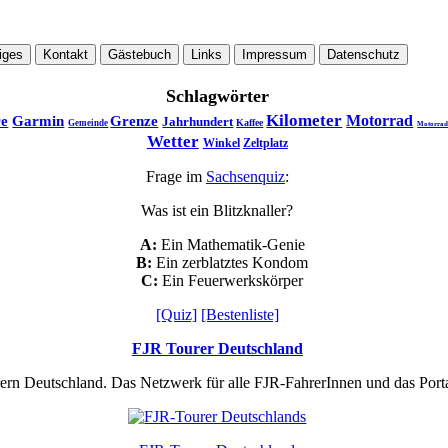
iges
Kontakt
Gästebuch
Links
Impressum
Datenschutz
Schlagwörter
Kilometer
Motorrad
re
Garmin
Grenze
Jahrhundert
Kaffee
Gemeinde
Motorrad
Wetter
Winkel
Zeltplatz
Frage im
Sachsenquiz
:
Was ist ein Blitzknaller?
A:
Ein Mathematik-Genie
B:
Ein zerblatztes Kondom
C:
Ein Feuerwerkskörper
[Quiz]
[Bestenliste]
FJR Tourer Deutschland
rern Deutschland. Das Netzwerk für alle FJR-FahrerInnen und das Por