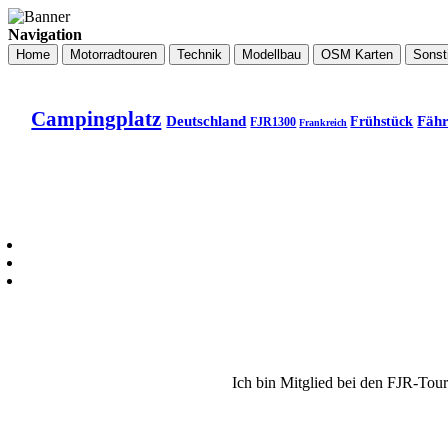
Navigation
Home
Motorradtouren
Technik
Modellbau
OSM Karten
Sonst
Campingplatz
Deutschland
Fäh
Frühstück
FJR1300
Frankreich
Ich bin Mitglied bei den FJR-Tou