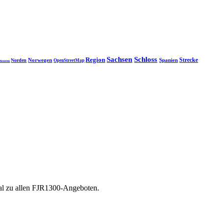
Sachsen
Schloss
Region
Strecke
Norwegen
Spanien
Norden
OpenStreetMap
touren
tal zu allen FJR1300-Angeboten.