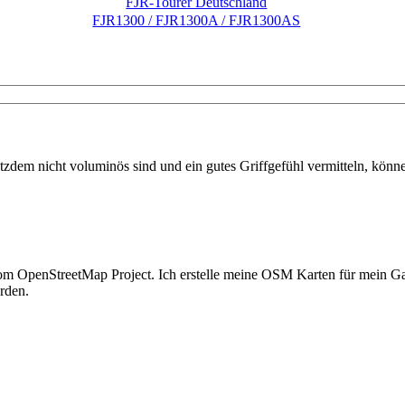
FJR-Tourer Deutschland
FJR1300 / FJR1300A / FJR1300AS
dem nicht voluminös sind und ein gutes Griffgefühl vermitteln, könne
en vom OpenStreetMap Project. Ich erstelle meine OSM Karten für mei
rden.