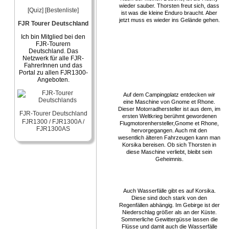
wieder sauber. Thorsten freut sich, dass
[Quiz]
[Bestenliste]
ist was die kleine Enduro braucht. Aber
jetzt muss es wieder ins Gelände gehen.
FJR Tourer Deutschland
Ich bin Mitglied bei den
FJR-Tourern
Deutschland. Das
Netzwerk für alle FJR-
FahrerInnen und das
Portal zu allen FJR1300-
Angeboten.
Auf dem Campingplatz entdecken wir
eine Maschine von Gnome et Rhone.
Dieser Motorradhersteller ist aus dem, im
FJR-Tourer Deutschland
ersten Weltkrieg berühmt gewordenen
FJR1300 / FJR1300A /
Flugmotorenhersteller,Gnome et Rhone,
FJR1300AS
hervorgegangen. Auch mit den
wesentlich älteren Fahrzeugen kann man
Korsika bereisen. Ob sich Thorsten in
diese Maschine verliebt, bleibt sein
Geheimnis.
Auch Wasserfälle gibt es auf Korsika.
Diese sind doch stark von den
Regenfällen abhängig. Im Gebirge ist der
Niederschlag größer als an der Küste.
Sommerliche Gewittergüsse lassen die
Flüsse und damit auch die Wasserfälle