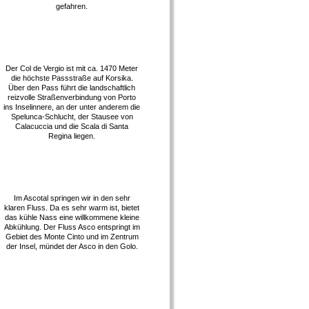
gefahren.
Der Col de Vergio ist mit ca. 1470 Meter
die höchste Passstraße auf Korsika.
Über den Pass führt die landschaftlich
reizvolle Straßenverbindung von Porto
ins Inselinnere, an der unter anderem die
Spelunca-Schlucht, der Stausee von
Calacuccia und die Scala di Santa
Regina liegen.
Im Ascotal springen wir in den sehr
klaren Fluss. Da es sehr warm ist, bietet
das kühle Nass eine willkommene kleine
Abkühlung. Der Fluss Asco entspringt im
Gebiet des Monte Cinto und im Zentrum
der Insel, mündet der Asco in den Golo.