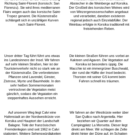
Richtung Saint-Florent (korsisch: San
Abstecher in die Weinberge auf Korsika.
Fiorenzu). Sie wird ihres mediterranen
Der Großteil des korsischen Weines wird
Flairs wegen auch das korsische Saint-
von Winzergenossenschaften angebaut
Tropez genannt. Die Küstenstraße
und verarbeitet, daneben existieren
schlängelt sich in unzähligen Kurven
regional jedoch auch Einzelabfüller. Der
nach Saint-Florent.
Weinbau erfolgte in Korsika traditionell mit
freistehenden Reben.
Unser dritter Tag führt führt uns etwas
Die kleinen Straßen führen uns vorbei an
ins Landesinnere der Insel. Wir fahren
Kakteen und Agaven. Die Vegetation auf
auf sehr kleinen Straßen, hier ist der
Korsika ist besonders üppig. Die
Touristenverkehr nicht so stark wie an
Macchie ist ein immergrüner Buschwald,
der Küstenstraße. Die verbreitetsten
der rund die Hälfte der Insel bedeckt.
Pflanzen sind Lavendel, Ginster,
Thorsten mit seiner GS kommt beim
Zistrose, Myrte und Baumheide. In den
Fahren schnell ins träumen.
sehr heißen Sommermonaten
vertrocknet die Vegetation meist
gänzlich, sodass die Vegatation ein
steppenhaftes Aussehen erreicht.
Auf unserem Weg liegt Calvi eine
Wir fahren an der Westküste weiter über
Hafenstadt an der Nordwestküste von
San Quilico nach Argentella. Hier
Korsika und Hauptort der Landschaft
beziehen wir Quartier auf dem
Balagne. Teile der französischen
Campingplatz La Morsetta. Dieser liegt
Fremdenlegion sind seit 1962 in Calvi
direkt am Meer. Wir schlagen die Zelte
stationiert. Weitere Sehenswürdigkeiten
direkt hinter der Düne auf, im Schatten