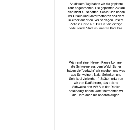
An diesem Tag haben wir die geplante
Tour abgebrochen. Die geplanten 236km
sind nicht zu schaffen. Schließlich haben
wir Urlaub und Motorradfahren soll nicht
in Arbeit ausarten. Wir schlagen unsere
Zelte in Corte auf. Dies ist die einzige
bedeutende Stadt im Inneren Korsikas.
Während einer kleinen Pause kommen
die Schweine aus dem Wald. Sicher
haben sie "gedacht" wir machen uns was
aus Schweinen. Naja, Schinken und
Schnitzel vielleicht! :-) Später, erfahren
wir von Radfahrern, das solche
Schweine den VW Bus der Radler
beschädigt haben. Jetzt betrachten wir
die Tiere doch mit anderen Augen.