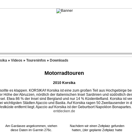
sika
»
Videos
»
Toureninfos
»
Downloads
Motorradtouren
2010 Korsika
hr sollte es klappen. KORSIKA!! Korsika ist eine zum großen Teil aus Hochgebirge b
f der Höhe der Abruzzen, nördlich der italienischen Insel Sardinien und südöstlich d
insel. Etwa 86 % der Insel sind Bergland und nur 14 % Küstentiefland. Korsika ist 
wei wichtigsten Städten Ajaccio und Bastia. Auf Korsika ragen 50 Zweitausender in
tküste entfernt liegt. Ajaccio auf Korsika ist der Geburtsort Napoléon Bonapartes. 
entdecken.de
Am Gardasee angekommen, stehen
Nachdem wir einen Zeltplatz gefunden
diese Daten im Garmin 276c.
hatten, (der geplante Zeltplatz hatte