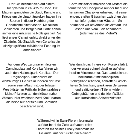
Der Ort befindet sich auf einem
Corte mit seiner malerischen Altstadt ein
Hochplateau in ca. 435 m Höhe. Die
touristischer Höhepunkt auf der Insel und
Mauren gründeten die Stadt, Kämpfe und
hat seinen Charakter erhalten, mit seinen
Kriege um die Unabhängigkeit haben ihre
engen, steilen Gässchen zwischen den
Spuren in dieser Hochburg der
schiefer gedeckten Häusern. So
Geschichte hinterlassen. Mit seinen
besuchen wir am Abend die Altstadt und
Schluchten und Bergen hat Corte schon
lassen uns vom Flair bezaubern.
immer eine militärische Rolle gespielt. So
(oder war es das Pietra?)
liegt unser Campingplatz direkt unter der
Zitadelle. Die Zitadelle von Corte ist die
einzige größere militärische Festung im
Landesinnern.
Auf dem Weg zu unserem letzten
Wer durch das Innere von Korsika fährt,
Campingplatz auf Korsika fahren wir
der vergisst schnell dasß er auf einer
auch den Nationalpark Korsikas. Der
Insel im Mittelmeer ist. Das Landesinnere
Regionalpark umschließt ein
beeindruckt mit hochalpinen
weiträumiges Gebiet im Inneren der Insel
Gebirgslandschaften, schroffen Gipfeln,
sowie einen Abschnitt der felsigen
tiefen Schluchten, glasklaren Bergseen
Westküste. Im Frühjahr blühen zahllose
und saftig grünen Tälern, wilden
kleine Pflanzen auf den küstennahen
Gebirgsbächen und dunklen Wäldern
Wiesen. Hier wachsen zwei Krokusarten,
aus korsischen Schwarzkiefern.
die beide auf Korsika und Sardinien
beschränkt sind.
Während wir in Saint-Florent letztmalig
auf der Insel die Zelte aufbauen, reitet
Thorsten mit seiner Husky nochmals ins
Gelände, auf der Suche nach einem