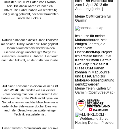
nicht. Der Bundesrat hat
mussten 12:00 im Hafen von Livorno
zum 1. April 2013 die
sein. Bis dahin waren es noch ca.
Änderung
[mehr..]
300km. Die Fähre haben wir rechtzeitig
und günstig gebucht, doch wir brauchten
Meine OSM Karten für
noch die Tickets.
Garmin
Ich nutze für meine
Motorradtouren, seit
Natürlich hat auch dieses Jahr Thorsten
einigen Jahren, die
mit seiner Husky wieder die Tour geplant.
Daten vom
Dadurch kommen wir wieder in den
OpenStreetMap Project.
Genuss einige unbefestigte Wege zu
Ich erstelle meine OSM
einsamen Stränden zu fahren. Hier kurz
Karten für mein Garmin
nach der Ankunft, an der östlichen Küste.
GPSMap 276c selbst.
Diese OSM Karten
können in MapSource
und BaseCamp zur
Motorrad-Tourenplanung
genutzt werden.
Auf einer Kaimauer, in einem kleinen Ort
Meine freien Karten für
der Westküste, wollen wir ein kleines
Garmin (OpenStreetMap)
Fotoshooting machen. In unserem Eifer
haben wir die große Welle nicht gesehen.
So bekamen wir und die Maschinen eine
ordentliche Salzwasserduche. Dies war
auch der Grund warum später einige
Technik ausgefallen ist.
Unser zweiter Campingplatz auf Korsika