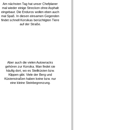
Am nächsten Tag hat unser Chefplaner
mal wieder einige Strecken ohne Asphalt
eingebaut. Die Enduros wollen eben auch
mal Spaß. In diesen einsamen Gegenden
findet schnell Korsikas berüchtigten Tiere
auf der Straße.
Aber auch die vielen Autowracks
gehören zur Korsika. Man findet sie
häufig dort, wo es Steilküsten bzw.
Klippen gibt. Viele der Berg und
Küstenstraßen haben keine bzw. nur
eine kleine Steinbegrenzung.