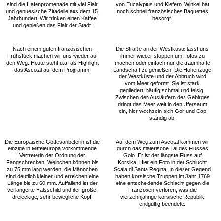
sind die Hafenpromenade mit viel Flair
von Eucalyptus und Kiefern. Winkel hat
und genuesische Zitadelle aus dem 15.
noch schnell französisches Baguettes
Jahrhundert. Wir trinken einen Kaffee
besorgt.
und genießen das Flair der Stadt.
Nach einem guten französischen
Die Straße an der Westküste lässt uns
Frühstück machen wir uns wieder auf
immer wieder stoppen um Fotos zu
den Weg. Heute steht u.a. als Highlight
machen oder einfach nur die traumhafte
das Ascotal auf dem Programm.
Landschaft zu genießen. Die Höhenzüge
der Westküste und der Abbruch wird
vom Meer geformt. Sie ist stark
gegliedert, häufig schmal und felsig.
Zwischen den Ausläufern des Gebirges
dringt das Meer weit in den Ufersaum
ein, hier wechseln sich Golf und Cap
ständig ab.
Die Europäische Gottesanbeterin ist die
Auf dem Weg zum Ascotal kommen wir
einzige in Mitteleuropa vorkommende
durch das malerische Tal des Flusses
Vertreterin der Ordnung der
Golo. Er ist der längste Fluss auf
Fangschrecken. Weibchen können bis
Korsika. Hier ein Foto in der Schlucht
zu 75 mm lang werden, die Männchen
Scala di Santa Regina. In dieser Gegend
sind deutlich kleiner und erreichen eine
haben korsische Truppen im Jahr 1769
Länge bis zu 60 mm. Auffallend ist der
eine entscheidende Schlacht gegen die
verlängerte Halsschild und der große,
Franzosen verloren, was die
dreieckige, sehr bewegliche Kopf.
vierzehnjährige korsische Republik
endgültig beendete.