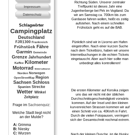
Richtung Süden. Unserer zentraler
Treffpunkt ist dieses Jahr eine
Impressum
Jugenherberge bei Pirk im Vogtland. Da
Datenschutz
wir am Samstag ca. 700km bis zum
Gardasee fahren wollen, heißt es zeitig
aufstehen. Nach einem schnellen
Schlagwörter
Frühstück geht es auf die BAB.
Campingplatz
Deutschland
FJR1300
Pünktlich sind wir in Livorno am Hafen
Frankreich
Fähre
eingetroffen. Nach einer kurzen Suche
Frühstück
nach dem Ticketbüro, haben wir unsere
Garmin
Gemeinde
Internetbuchungen in die echten Tickets
Grenze
Jahrhundert
eingetauscht. Aber auch hier sollte man
Kilometer
unbedingt alles kontrollieren!
Kaffee
Motorrad
Motorradtouren
Norwegen
Norden
Region
OpenStreetMap
Sachsen
Schloss
Strecke
Spanien
Die ersten Kilometer auf Korsika zeigen
Wetter
Winkel
uns das wir nicht mit der üblichen
Zeltplatz
Durchschnittsgeschwindigkeit vorwärts
kommen. Auf der Insel und den kleinen
Frage im
Sachsenquiz
:
kurvenreichen Strassen kommen wir auf
einen Schnitt von ca. 40Km/h in Fahrt.
Welche Stadt liegt nicht
Durch die vielen Fotopausen, verringert
an der Mulde?
sich der Gesamtschnitt nochmal extrem.
A:
Grimma
B:
Niesky
C:
Wurzen
Nach der kleinen Dusche, ist die Husky