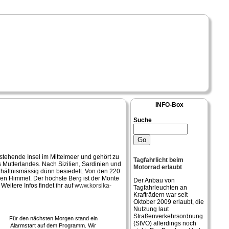
INFO-Box
Suche
estehende Insel im Mittelmeer und gehört zu
Tagfahrlicht beim
es Mutterlandes. Nach Sizilien, Sardinien und
Motorrad erlaubt
verhältnismässig dünn besiedelt. Von den 220
 den Himmel. Der höchste Berg ist der Monte
Der Anbau von
Weitere Infos findet ihr auf
www.korsika-
Tagfahrleuchten an
Krafträdern war seit
Oktober 2009 erlaubt, die
Nutzung laut
Straßenverkehrsordnung
Für den nächsten Morgen stand ein
(StVO) allerdings noch
Alarmstart auf dem Programm. Wir