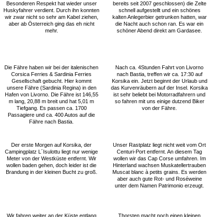
Besonderen Respekt hat wieder unser
bereits seit 2007 geschlossen) die Zelte
Huskyfahrer verdient. Durch ihn konnten
schnell aufgestellt und ein schönes
wir zwar nicht so sehr am Kabel ziehen,
kalten Anlegerbier getrunken hatten, war
aber ab Österreich ging das eh nicht
die Nacht auch schon ran. Es war ein
mehr.
schöner Abend direkt am Gardasee.
Die Fähre haben wir bei der italenischen
Nach ca. 4Stunden Fahrt von Livorno
Corsica Ferries & Sardinia Ferries
nach Bastia, treffen wir ca. 17:30 auf
Gesellschaft gebucht. Hier kommt
Korsika ein. Jetzt beginnt der Urlaub und
unsere Fähre (Sardinia Regina) in den
das Kurvenräubern auf der Insel. Korsika
Hafen von Livorno. Die Fähre ist 146,55
ist sehr beliebt bei Motorradfahrern und
m lang, 20,88 m breit und hat 5,01 m
so fahren mit uns einige dutzend Biker
Tiefgang. Es passen ca. 1700
von der Fähre.
Passagiere und ca. 400 Autos auf die
Fähre nach Bastia.
Der erste Morgen auf Korsika, der
Unser Rastplatz liegt nicht weit vom Ort
Campingplatz L´Isulottu liegt nur wenige
Centuri-Port entfernt. An diesem Tag
Meter von der Westküste entfernt. Wir
wollen wir das Cap Corse umfahren. Im
wollen baden gehen, doch leider ist die
Hinterland wachsen Muskatellertrauben
Brandung in der kleinen Bucht zu groß.
Muscat blanc à petits grains. Es werden
aber auch gute Rot- und Roséweine
unter dem Namen Patrimonio erzeugt.
Wir fahren weiter an der Küste entlang
Thorsten macht noch einen kleinen