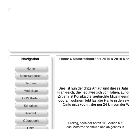
Navigation
Home
»
Motorradtouren
»
2010
»
2010 Kor
Home
Motorradtouren
Technik
Dies ist nun der dritte Anlauf und dieses Ja
Modellbau
Frankreich. Sie liegt westlich von Italien, au
Zypern ist Korsika die viertgrößte Mittelmeer
OSM Karten
000 Einwohnern lebt fast die Hälfte in den z
Cinto mit 2706 m, der nur 24 km von der Wes
Sonstiges
Kontakt
Gästebuch
Freitag, nach der Abreit, fix Sachen auf
das Motorrad schnallen und ab geht es in
Links