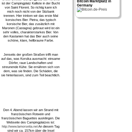
Bitcoin Marktplatz in
ist der Campingplatz Kalliste in der Bucht
Germany
von Saint Florent. So richtig kann ich
mich noch nicht von der Sitzbank
trennen. Hier trinken wir das erste Mal
korsisches Bier. Pietra, das typisch
korsische Bier, das zusätzlich mit
Maronen (Castagna) gebraut wird ist ein
sehr volles, charakterstarkes Bier. Von
den Kastanien hat das Bier auch seine
schöne, klare, hellbraune Farbe.
Jenseits der großen Straßen trifft man
auf das, was Korsika ausmacht: einsame
Dörfer, raue Landschaften und
streunende Kühe. Sie ernähren sich von
dem, was sie finden. Die Schäden, die
sie hinterlassen, sind zum Teil beachtlich.
Den 4. Abend lassen wir am Strand mit
französischen Rotwein und
französischen Baguettes ausklingen. Die
Webseite des Campingplatzes ist:
http://www.lamorsetta.net
An diesem Tag
sind wir ca. 157km über die Insel