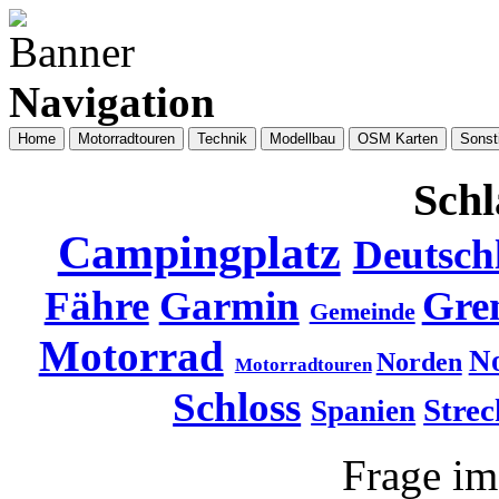
Navigation
Home
Motorradtouren
Technik
Modellbau
OSM Karten
Sonst
Schl
Campingplatz
Deutsch
Fähre
Garmin
Gre
Gemeinde
Motorrad
N
Norden
Motorradtouren
Schloss
Strec
Spanien
Frage i