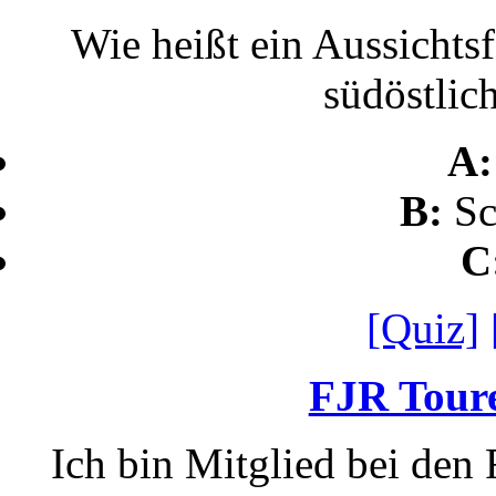
Wie heißt ein Aussichts
südöstlic
A
B:
Sc
C
[Quiz]
FJR Toure
Ich bin Mitglied bei den