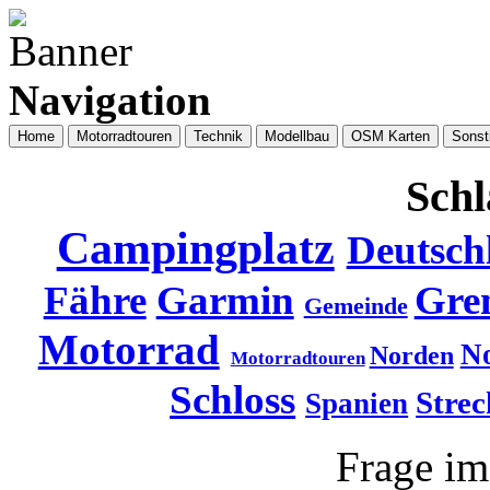
Navigation
Home
Motorradtouren
Technik
Modellbau
OSM Karten
Sonst
Schl
Campingplatz
Deutsch
Fähre
Garmin
Gre
Gemeinde
Motorrad
N
Norden
Motorradtouren
Schloss
Strec
Spanien
Frage i