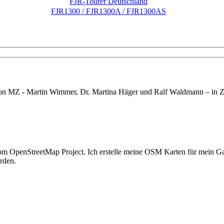
FJR-Tourer Deutschland
FJR1300 / FJR1300A / FJR1300AS
r von MZ - Martin Wimmer, Dr. Martina Häger und Ralf Waldmann – in
en vom OpenStreetMap Project. Ich erstelle meine OSM Karten für mei
rden.