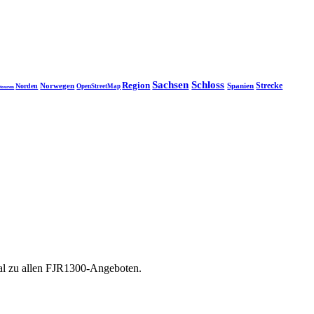
Sachsen
Schloss
Region
Strecke
Norwegen
Spanien
Norden
OpenStreetMap
touren
tal zu allen FJR1300-Angeboten.