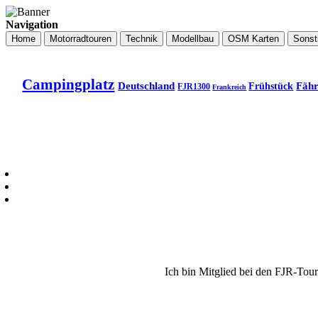
Navigation
Home
Motorradtouren
Technik
Modellbau
OSM Karten
Sonst
Campingplatz
Deutschland
Fäh
Frühstück
FJR1300
Frankreich
Ich bin Mitglied bei den FJR-Tou