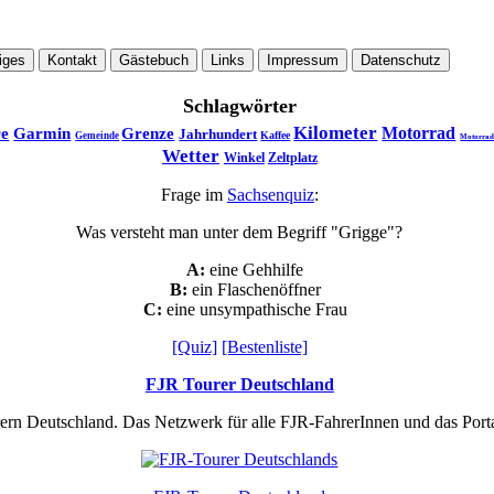
iges
Kontakt
Gästebuch
Links
Impressum
Datenschutz
Schlagwörter
Kilometer
Motorrad
re
Garmin
Grenze
Jahrhundert
Kaffee
Gemeinde
Motorrad
Wetter
Winkel
Zeltplatz
Frage im
Sachsenquiz
:
Was versteht man unter dem Begriff "Grigge"?
A:
eine Gehhilfe
B:
ein Flaschenöffner
C:
eine unsympathische Frau
[Quiz]
[Bestenliste]
FJR Tourer Deutschland
rern Deutschland. Das Netzwerk für alle FJR-FahrerInnen und das Por