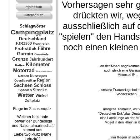
Vorhersagen sehr g
Impressum
drückten wir, weg
Datenschutz
ausschließlich auf
Schlagwörter
Campingplatz
"spielen" den Hand
Deutschland
FJR1300
noch einen kleine
Frankreich
Fähre
Frühstück
Garmin
Gemeinde
Grenze
Jahrhundert
Kilometer
Kaffee
.. an der Mosel angekomme
Motorrad
auch gleich eine Garage
Motorradtouren
Motorrad 5* ..
Norwegen
Norden
Region
OpenStreetMap
Sachsen
Schloss
.. unsere Frauenriege beim
Strecke
Spanien
Wiedersehen ..
Wetter
Winkel
Zeltplatz
Frage im
Sachsenquiz
:
.. morgens sammeln, wir 
"Deutschen Eck",das Deuts
Welcher bekannte
eine Landzunge an der M
Torwart der Bundesliga
Mosel in den Rhein in 
und Nationalmannschaft
stammt aus
Liebertwolkwitz (Nähe
.. nur fliegen ist schö
Leipzig)?