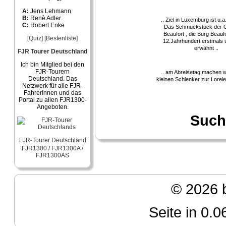
A:
Jens Lehmann
B:
Renè Adler
.. Ziel in Luxemburg ist u.a
C:
Robert Enke
Das Schmuckstück der 
Beaufort , die Burg Beaufo
[Quiz]
[Bestenliste]
12.Jahrhundert erstmals 
erwähnt ..
FJR Tourer Deutschland
Ich bin Mitglied bei den
FJR-Tourern
.. am Abreisetag machen w
Deutschland. Das
kleinen Schlenker zur Lorele
Netzwerk für alle FJR-
FahrerInnen und das
Portal zu allen FJR1300-
Angeboten.
Such
FJR-Tourer Deutschland
FJR1300 / FJR1300A /
FJR1300AS
© 2026 b
Seite in 0.