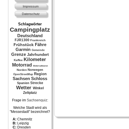
Impressum
Datenschutz
Schlagwörter
Campingplatz
Deutschland
FJR1300
Frankreich
Fähre
Frühstück
Garmin
Gemeinde
Grenze
Jahrhundert
Kilometer
Kaffee
Motorrad
Motorradtouren
Norwegen
Norden
Region
OpenStreetMap
Sachsen
Schloss
Strecke
Spanien
Wetter
Winkel
Zeltplatz
Frage im
Sachsenquiz
:
Welche Stadt wird als
"Messestadt" bezeichnet?
A:
Chemnitz
B:
Leipzig
C:
Dresden