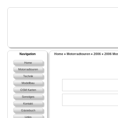
Navigation
Home
»
Motorradtouren
»
2006
»
2006 Mos
Home
Motorradtouren
Technik
Modellbau
OSM Karten
Sonstiges
Kontakt
Gästebuch
Links