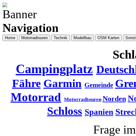
Navigation
Home
Motorradtouren
Technik
Modellbau
OSM Karten
Sonst
Schl
Campingplatz
Deutsch
Fähre
Garmin
Gre
Gemeinde
Motorrad
N
Norden
Motorradtouren
Schloss
Strec
Spanien
Frage i