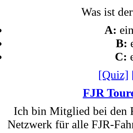
Was ist de
A:
ei
B:
C:
[Quiz]
FJR Toure
Ich bin Mitglied bei den
Netzwerk für alle FJR-Fahr